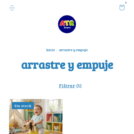
0
Inicio
.
arrastre y empuje
arrastre y empuje
Filtrar
(
1
)
Sin stock