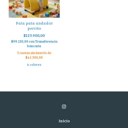
Pata pata andador
perrito
$123.900,00
$99.120,00
con
Transferencia
bancaria
3
cuotas sin interés de
$41.300,00
4 colores
Inicio