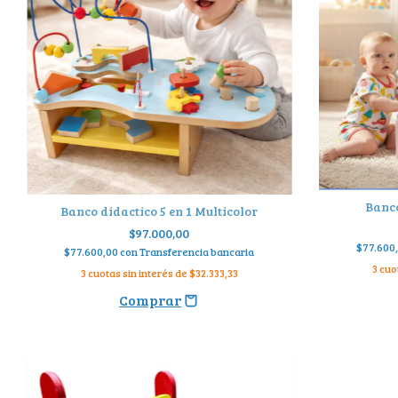
Banco
Banco didactico 5 en 1 Multicolor
$97.000,00
$77.600
$77.600,00
con
Transferencia bancaria
3
cuo
3
cuotas sin interés de
$32.333,33