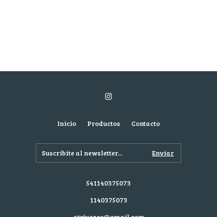
Inicio
Productos
Contacto
541140375073
1140375073
atrjuegos@gmail.com