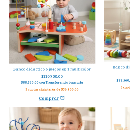
Banco did
Banco didactico 6 juegos en 1 multicolor
$110.700,00
$88.560
$88.560,00
con
Transferencia bancaria
3
cuot
3
cuotas sin interés de
$36.900,00