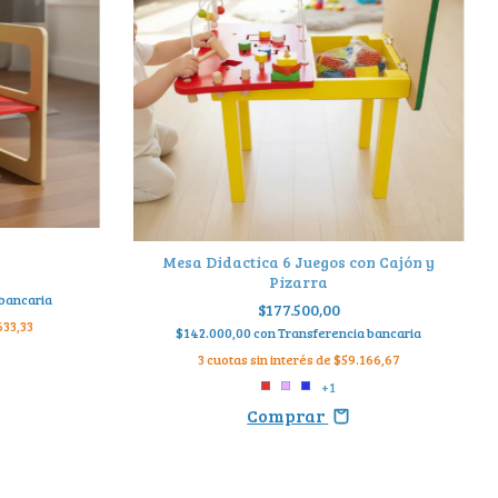
Mesa Didactica 6 Juegos con Cajón y
Pizarra
 bancaria
$177.500,00
633,33
$142.000,00
con
Transferencia bancaria
3
cuotas sin interés de
$59.166,67
+1
Comprar