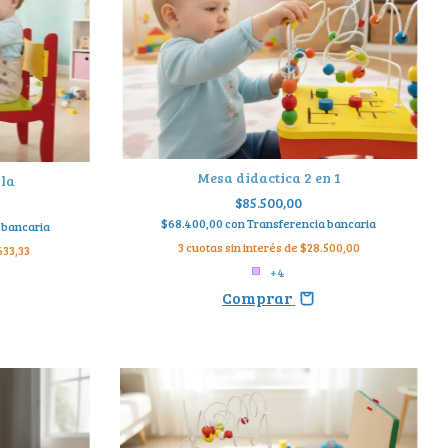
Mesa didactica 2 en 1
lla
$85.500,00
$68.400,00
con
Transferencia bancaria
 bancaria
3
cuotas sin interés de
$28.500,00
633,33
+4
Comprar