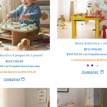
Mesa didactica + si
$211.900,00
$169.520,00
con
Transferencia
actico 6 juegos en 1 pastel
3
cuotas sin interés de
$70.
$110.700,00
+1
,00
con
Transferencia bancaria
Comprar
as sin interés de
$36.900,00