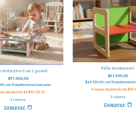
Silla montessori
 didáctico 5 en 1 pastel
$61.900,00
$97.000,00
$49.520,00
con
Transferencia
,00
con
Transferencia bancaria
3
cuotas sin interés de
$20.
tas sin interés de
$32.333,33
3 colores
2 colores
Comprar
Comprar