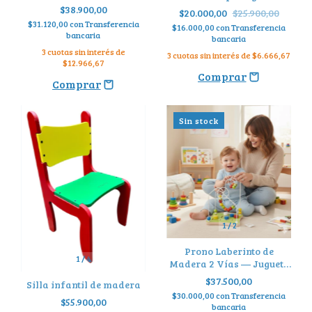
$38.900,00
$20.000,00
$25.900,00
$31.120,00
con
Transferencia
$16.000,00
con
Transferencia
bancaria
bancaria
3
cuotas sin interés de
3
cuotas sin interés de
$6.666,67
$12.966,67
Sin stock
1
/
2
Prono Laberinto de
1
/
4
Madera 2 Vías — Juguete
Montessori para Bebés sin
$37.500,00
Silla infantil de madera
Pantallas
$30.000,00
con
Transferencia
$55.900,00
bancaria