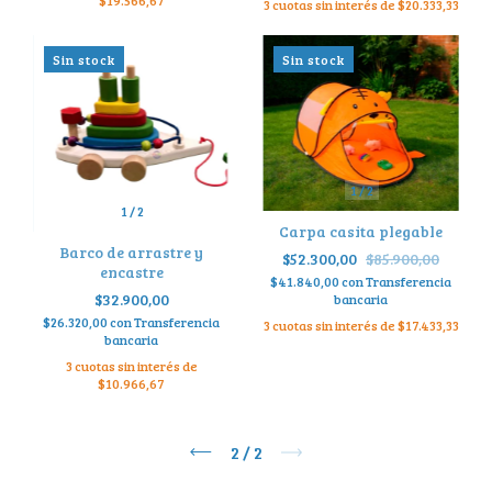
3
cuotas sin interés de
$20.333,33
Sin stock
Sin stock
1
/
2
1
/
2
Carpa casita plegable
Barco de arrastre y
$52.300,00
$85.900,00
encastre
$41.840,00
con
Transferencia
$32.900,00
bancaria
$26.320,00
con
Transferencia
3
cuotas sin interés de
$17.433,33
bancaria
3
cuotas sin interés de
$10.966,67
2
/
2