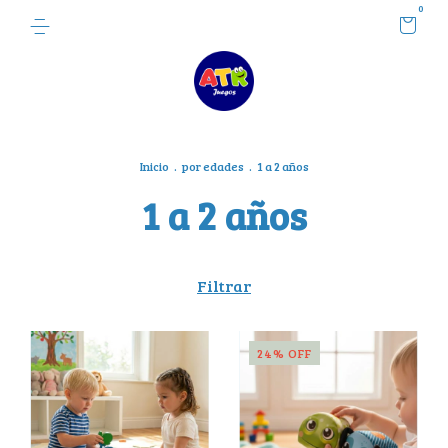
0
Inicio
.
por edades
.
1 a 2 años
1 a 2 años
Filtrar
24
%
OFF