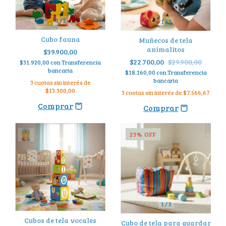
1
/
2
1
/
2
Cubo fauna
Muñecos de tela
animalitos
$39.900,00
$22.700,00
$29.900,00
$31.920,00
con
Transferencia
bancaria
$18.160,00
con
Transferencia
bancaria
3
cuotas sin interés de
$13.300,00
3
cuotas sin interés de
$7.566,67
23
%
OFF
1
/
2
Cubos de tela vocales
Cubo de tela para guardar