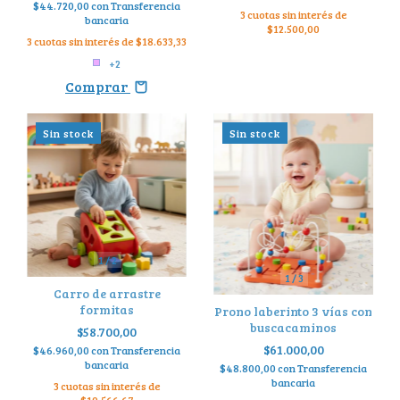
$44.720,00
con
Transferencia
3
cuotas sin interés de
bancaria
$12.500,00
3
cuotas sin interés de
$18.633,33
+2
Comprar
Sin stock
Sin stock
1
/
2
1
/
3
Carro de arrastre
formitas
Prono laberinto 3 vías con
buscacaminos
$58.700,00
$61.000,00
$46.960,00
con
Transferencia
bancaria
$48.800,00
con
Transferencia
bancaria
3
cuotas sin interés de
$19.566,67