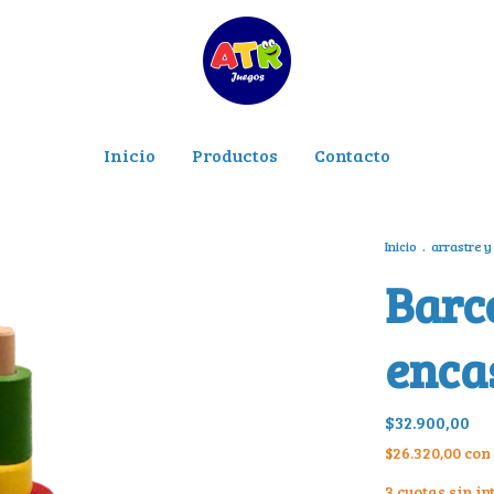
Inicio
Productos
Contacto
Inicio
.
arrastre y
Barc
enca
$32.900,00
$26.320,00
con
3
cuotas sin in