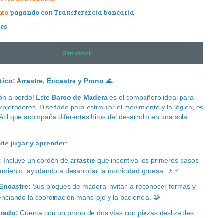
nto
pagando con Transferencia bancaria
les
ico: Arrastre, Encastre y Prono
🌊
ión a bordo! Este
Barco de Madera
es el compañero ideal para
ploradores. Diseñado para estimular el movimiento y la lógica, es
átil que acompaña diferentes hitos del desarrollo en una sola
.
de jugar y aprender:
:
Incluye un cordón de
arrastre
que incentiva los primeros pasos
amiento, ayudando a desarrollar la motricidad gruesa.
🚶
‍♂
Encastre:
Sus bloques de madera invitan a reconocer formas y
enciando la coordinación mano-ojo y la paciencia.
🧩
grado:
Cuenta con un prono de dos vías con piezas deslizables