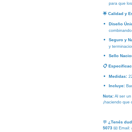
para que los
🌟
Calidad y Es
Diseño Úni
combinando 
Seguro y Na
y terminaci
Sello Nacio
📋
Especificac
Medidas:
22
Incluye:
Bar
Nota:
Al ser un
¡haciendo que 
💬
¿Tenés duda
5073
📧
Email: