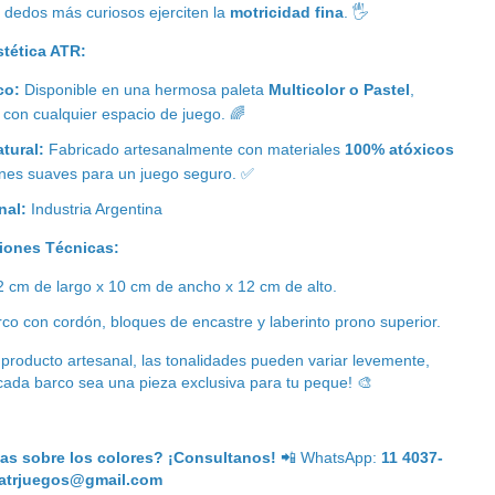
 dedos más curiosos ejerciten la
motricidad fina
.
🖐
tética ATR:
co:
Disponible en una hermosa paleta
Multicolor o Pastel
,
con cualquier espacio de juego.
🌈
tural:
Fabricado artesanalmente con materiales
100% atóxicos
ones suaves para un juego seguro.
✅
nal:
Industria Argentina
iones Técnicas:
 cm de largo x 10 cm de ancho x 12 cm de alto.
co con cordón, bloques de encastre y laberinto prono superior.
 producto artesanal, las tonalidades pueden variar levemente,
cada barco sea una pieza exclusiva para tu peque!
🎨
s sobre los colores? ¡Consultanos!
📲
WhatsApp:
11 4037-
atrjuegos@gmail.com