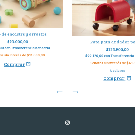
 de encastre y arrastre
$93.000,00
Pata pata andador pe
,00
con
Transferencia bancaria
$123.900,00
as sin interés de
$31.000,00
$99.120,00
con
Transferencia
3
cuotas sin interés de
$41.
4 colores
Comprar