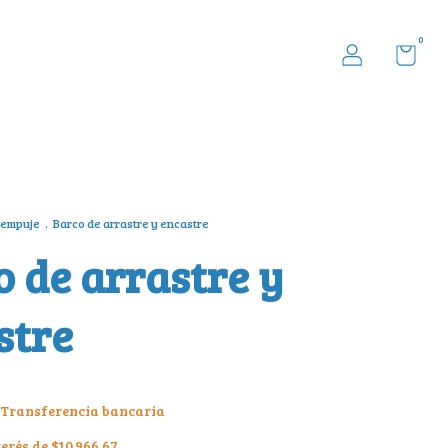
0
 empuje
.
Barco de arrastre y encastre
o de arrastre y
stre
Transferencia bancaria
terés de
$10.966,67