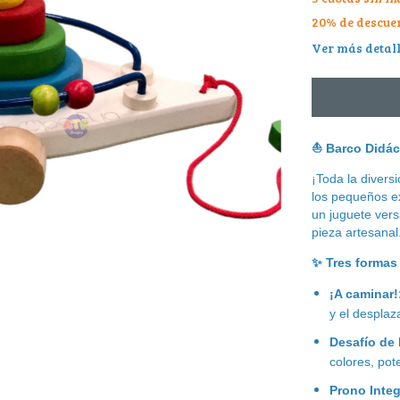
20% de descue
Ver más detal
⛵
Barco Didáct
¡Toda la divers
los pequeños ex
un juguete vers
pieza artesanal
✨
Tres formas 
¡A caminar!
y el desplaz
Desafío de 
colores, pot
Prono Inte