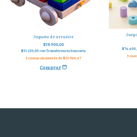
Juego
Juguete de arrastre
$38.900,00
$74.400
$31.120,00
con
Transferencia bancaria
3
cuot
3
cuotas sin interés de
$12.966,67