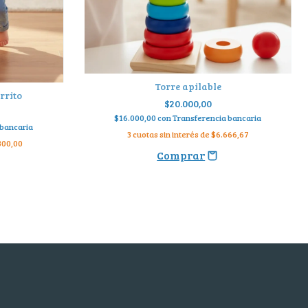
Torre apilable
rrito
$20.000,00
$16.000,00
con
Transferencia bancaria
 bancaria
3
cuotas sin interés de
$6.666,67
300,00