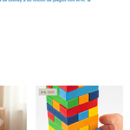
a de Disney a su rincón de juegos con ATR!
🛒
8
%
OFF