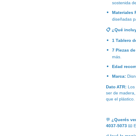
sostenida d
Materiales
diseñadas p
📋
¿Qué incluy
1 Tablero 
7 Piezas de
más.
Edad reco
Marca:
Disne
Dato ATR:
Los 
ser de madera,
que el plástico.
💬
¿Querés ve
4037-5073
📧
E