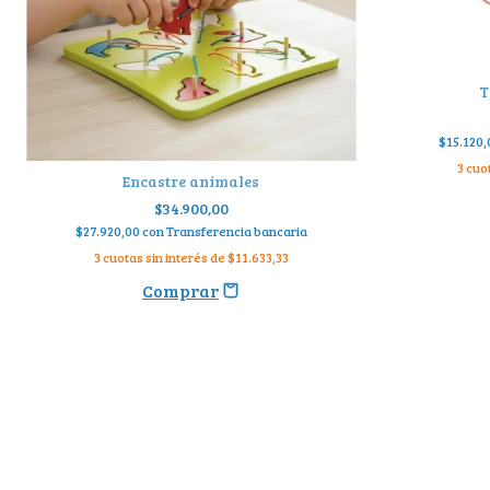
T
$15.120
3
cuot
Encastre animales
$34.900,00
$27.920,00
con
Transferencia bancaria
3
cuotas sin interés de
$11.633,33