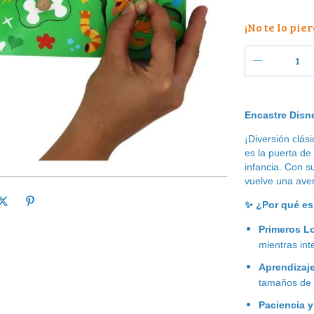
¡No te lo pier
Encastre Disn
¡Diversión clás
es la puerta de
infancia. Con s
vuelve una aven
✨
¿Por qué es 
Primeros L
mientras int
Aprendizaje
tamaños de 
Paciencia y