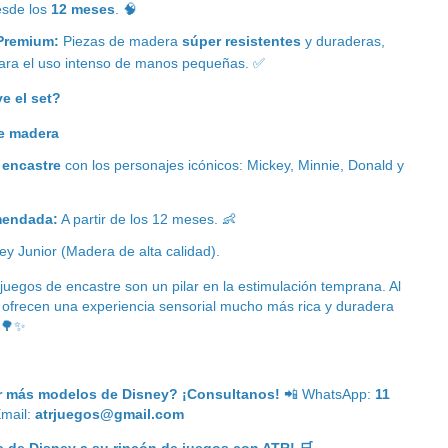
esde los
12 meses
.
🧠
 Premium:
Piezas de madera
súper resistentes
y duraderas,
ara el uso intenso de manos pequeñas.
✅
e el set?
de madera
 encastre
con los personajes icónicos: Mickey, Minnie, Donald y
mendada:
A partir de los 12 meses.
👶
y Junior (Madera de alta calidad).
juegos de encastre son un pilar en la estimulación temprana. Al
 ofrecen una experiencia sensorial mucho más rica y duradera
🌳✨
r más modelos de Disney? ¡Consultanos!
📲
WhatsApp:
11
mail:
atrjuegos@gmail.com