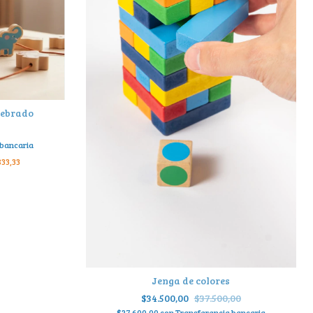
nhebrado
 bancaria
33,33
Jenga de colores
$34.500,00
$37.500,00
$27.600,00
con
Transferencia bancaria