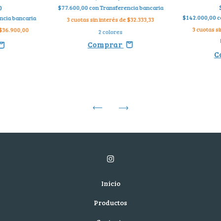
0
$77.600,00
con
Transferencia bancaria
$142.000,00
c
ncia bancaria
3
cuotas sin interés de
$32.333,33
3
cuotas si
$36.900,00
2 colores
Comprar
C
Inicio
Productos