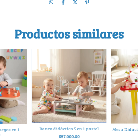
Productos similares
Banco didáctico 5 en 1 pastel
Mesa Didact
uegos en 1
r
$97.000,00