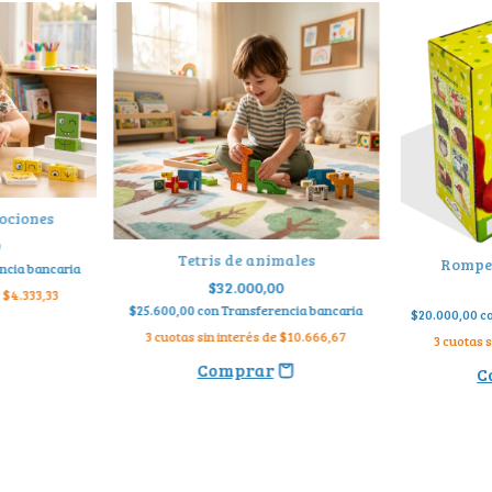
ociones
0
Tetris de animales
Rompec
ncia bancaria
$32.000,00
e
$4.333,33
$25.600,00
con
Transferencia bancaria
$20.000,00
c
3
cuotas sin interés de
$10.666,67
3
cuotas s
C