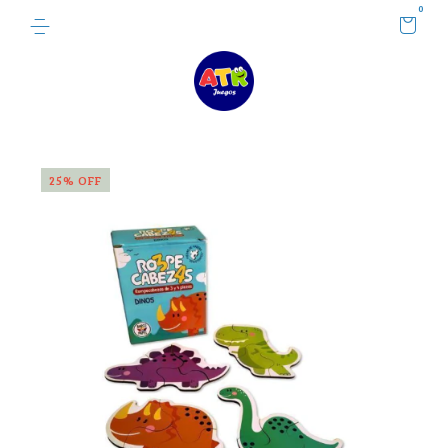
0
25
%
OFF