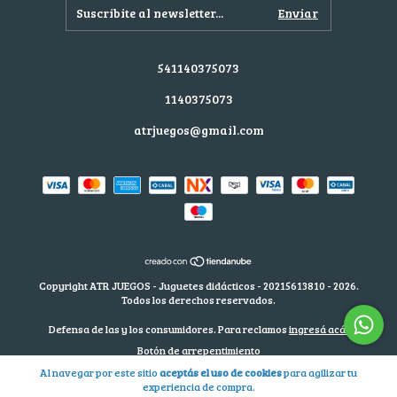
541140375073
1140375073
atrjuegos@gmail.com
Copyright ATR JUEGOS - Juguetes didácticos - 20215613810 - 2026.
Todos los derechos reservados.
Defensa de las y los consumidores. Para reclamos
ingresá acá.
Botón de arrepentimiento
Al navegar por este sitio
aceptás el uso de cookies
para agilizar tu
experiencia de compra.