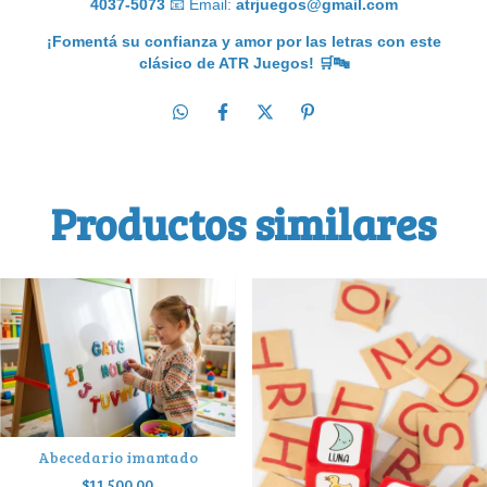
4037-5073
📧
Email:
atrjuegos@gmail.com
¡Fomentá su confianza y amor por las letras con este
clásico de ATR Juegos!
🛒🔤
Productos similares
Abecedario imantado
$11.500,00