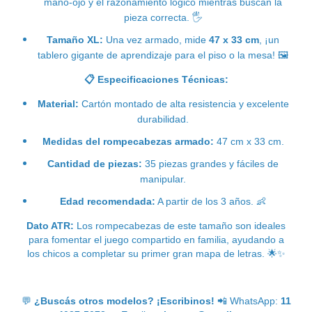
mano-ojo y el razonamiento lógico mientras buscan la
pieza correcta.
🖐
Tamaño XL:
Una vez armado, mide
47 x 33 cm
, ¡un
tablero gigante de aprendizaje para el piso o la mesa!
🖼
📋
Especificaciones Técnicas:
Material:
Cartón montado de alta resistencia y excelente
durabilidad.
Medidas del rompecabezas armado:
47 cm x 33 cm.
Cantidad de piezas:
35 piezas grandes y fáciles de
manipular.
Edad recomendada:
A partir de los 3 años.
👶
Dato ATR:
Los rompecabezas de este tamaño son ideales
para fomentar el juego compartido en familia, ayudando a
los chicos a completar su primer gran mapa de letras.
🌟✨
💬
¿Buscás otros modelos? ¡Escribinos!
📲
WhatsApp:
11